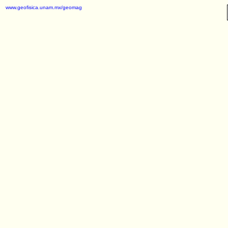
www.geofisica.unam.mx/geomag