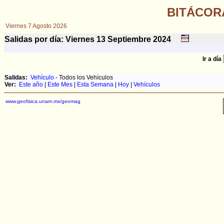
BITÁCOR
Viernes 7 Agosto 2026
Salidas por día: Viernes 13
Septiembre
2024
Ir a día
Salidas:
Vehículo
- Todos los Vehículos
Ver:
Este año
|
Este Mes
|
Esta Semana
|
Hoy
|
Vehículos
www.geofisica.unam.mx/geomag