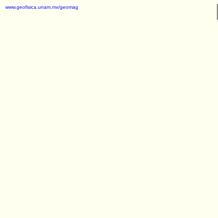
www.geofisica.unam.mx/geomag