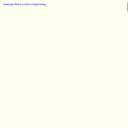
www.geofisica.unam.mx/geomag