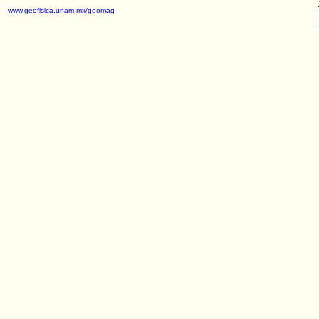
www.geofisica.unam.mx/geomag