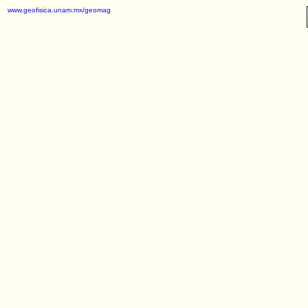
www.geofisica.unam.mx/geomag