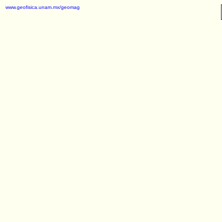
www.geofisica.unam.mx/geomag