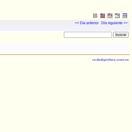
<< Día anterior
Día siguiente >>
cecilia@geofisica.unam.mx