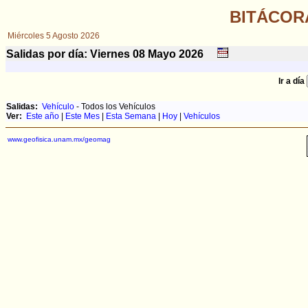
BITÁCOR
Miércoles 5 Agosto 2026
Salidas por día: Viernes 08
Mayo
2026
Ir a día
Salidas:
Vehículo
- Todos los Vehículos
Ver:
Este año
|
Este Mes
|
Esta Semana
|
Hoy
|
Vehículos
www.geofisica.unam.mx/geomag