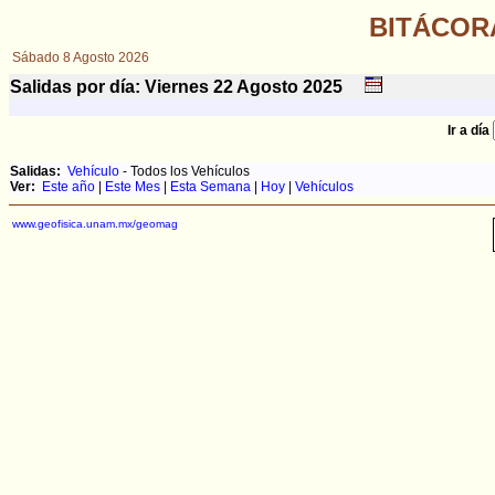
BITÁCOR
Sábado 8 Agosto 2026
Salidas por día: Viernes 22
Agosto
2025
Ir a día
Salidas:
Vehículo
- Todos los Vehículos
Ver:
Este año
|
Este Mes
|
Esta Semana
|
Hoy
|
Vehículos
www.geofisica.unam.mx/geomag