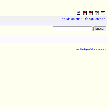
<< Día anterior
Día siguiente >>
cecilia@geofisica.unam.mx