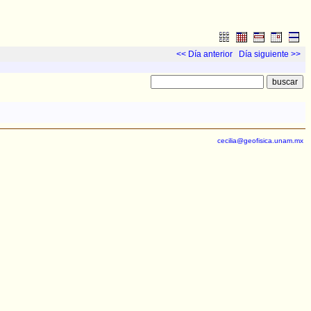
<< Día anterior
Día siguiente >>
cecilia@geofisica.unam.mx