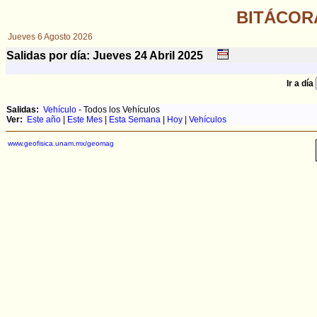
BITÁCOR
Jueves 6 Agosto 2026
Salidas por día: Jueves 24
Abril
2025
Ir a día
Salidas:
Vehículo
- Todos los Vehículos
Ver:
Este año
|
Este Mes
|
Esta Semana
|
Hoy
|
Vehículos
www.geofisica.unam.mx/geomag