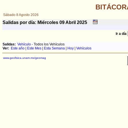
BITÁCOR
Sábado 8 Agosto 2026
Salidas por día: Miércoles 09
Abril
2025
Ir a día
Salidas:
Vehículo
- Todos los Vehículos
Ver:
Este año
|
Este Mes
|
Esta Semana
|
Hoy
|
Vehículos
www.geofisica.unam.mx/geomag