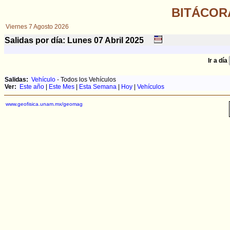
BITÁCOR
Viernes 7 Agosto 2026
Salidas por día: Lunes 07
Abril
2025
Ir a día
Salidas:
Vehículo
- Todos los Vehículos
Ver:
Este año
|
Este Mes
|
Esta Semana
|
Hoy
|
Vehículos
www.geofisica.unam.mx/geomag