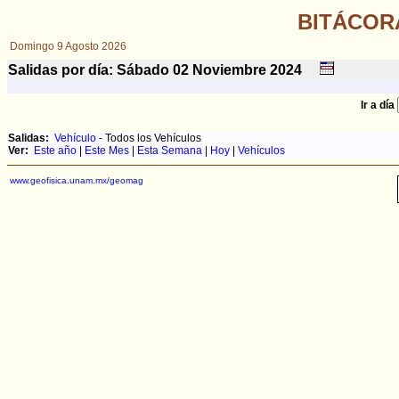
BITÁCOR
Domingo 9 Agosto 2026
Salidas por día: Sábado 02
Noviembre
2024
Ir a día
Salidas:
Vehículo
- Todos los Vehículos
Ver:
Este año
|
Este Mes
|
Esta Semana
|
Hoy
|
Vehículos
www.geofisica.unam.mx/geomag