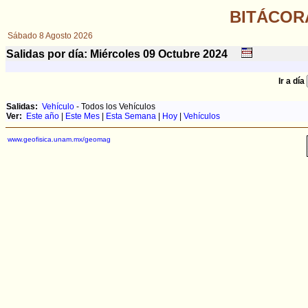
BITÁCOR
Sábado 8 Agosto 2026
Salidas por día: Miércoles 09
Octubre
2024
Ir a día
Salidas:
Vehículo
- Todos los Vehículos
Ver:
Este año
|
Este Mes
|
Esta Semana
|
Hoy
|
Vehículos
www.geofisica.unam.mx/geomag